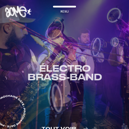
Accueil
Musique
ÉLECTRO
Dates
BRASS-BAND
Présentation
Photos
Contact & infos
TOUT VOIR